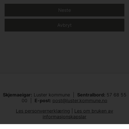
Neste
Avbryt
Skjemaeigar:
Luster kommune |
Sentralbord:
57 68 55
00 |
E-post:
post@luster.kommune.no
Les personvernerklæring
|
Les om bruken av
informasjonskapslar