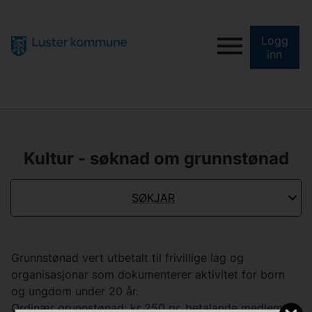
Logg
inn
Kultur - søknad om grunnstønad
SØKJAR
Grunnstønad vert utbetalt til frivillige lag og
organisasjonar som dokumenterer aktivitet for born
og ungdom under 20 år.
Ordinær grunnstønad: kr 250 pr. betalande medlem