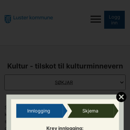
Logg
inn
Kultur - tilskot til kulturminnevern
SØKJAR
Søknader skal handsamast i samsvar med gjeldande
Innlogging
Skjema
kommunal plan. Kommunen skal prioritere tiltak som
sikrar den antikvariske kvaliteten på anlegg, sikrar
Krev innlogging:
overføringsverdien til våre etterkomarar og medverke