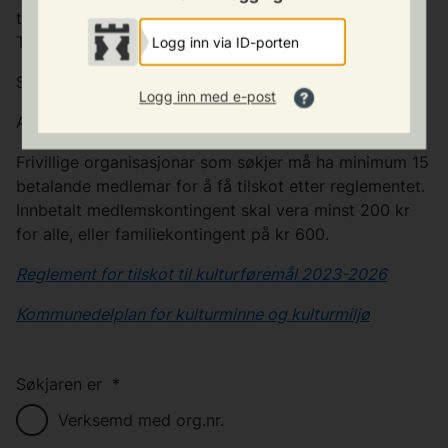
til formidling av informasjonsverdien.
Tilskot vert gitt etter 1/3 - dels regelen.
Logg inn via ID-porten
Søknadsfrist: 1. mars
Logg inn med e-post
Alle kan søkje.
Frivillige organisasjonar som søkjer må ha minimum 15
betalande medlemar for å få tilskot etter reglementet.
Innbetalt medlemskontingent skal vera minst 200 kr
for alle, eller familiekontingent på kr 600.
Reglement for tilskot til kulturføremål 2023-2026
Kommunedelplan for kulturminne og kulturmiljø
Søkjaren er
*
Verksemd med org.nr.