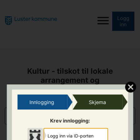
Logg
inn
Kultur - tilskot til lokale
arrangement og
samarbeidsprosjekt
(underskotsgaranti)
Innlogging
Skjema
SØKJAR
Krev innlogging:
Logg inn via ID-porten