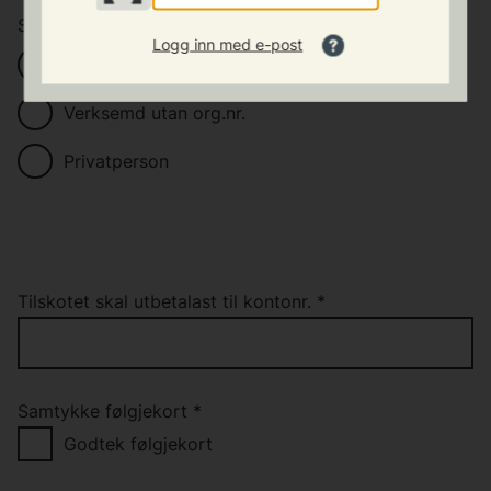
Søkjaren er
*
Logg inn med e-post
Verksemd med org.nr.
Verksemd utan org.nr.
Privatperson
Tilskotet skal utbetalast til kontonr.
*
Samtykke følgjekort
*
Godtek følgjekort