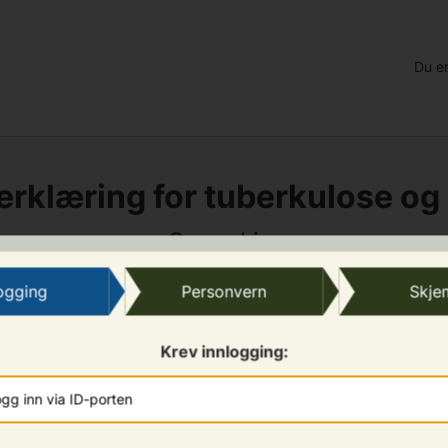
Du er
erklæring for tuberkulose o
Om søkjar
logging
Personvern
Skje
Krev innlogging:
gg inn via ID-porten
Etternamn
*