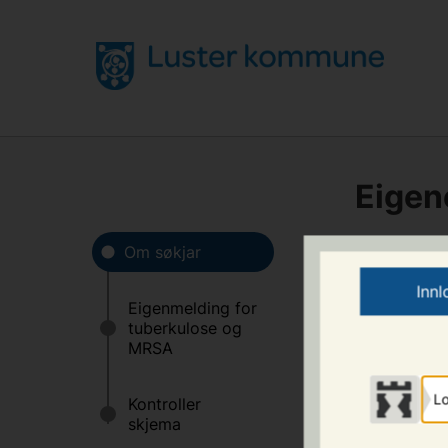
Eigen
Inn
Fødselsdato
*
Lo
Førenamn
*