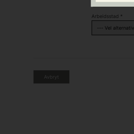
Arbeidsstad
*
Avbryt