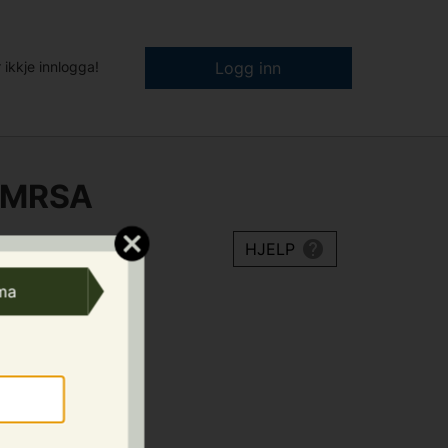
 ikkje innlogga!
Logg inn
g MRSA
HJELP
ma